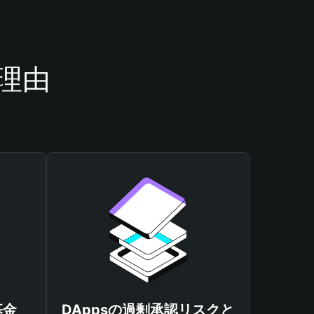
理由
基金
DAppsの過剰承認リスクと