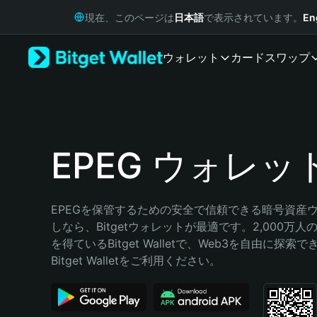
English
現在、このページは
日本語
で表示されています。
En
日本語
Tiếng Việt
ウォレット
カード
スワップ
Русский
Español (Latinoamérica)
Türkçe
Italiano
Français
Deutsch
EPEG ウォレッ
简体中文
繁體中文
Português (Portugal)
EPEGを保管するための安全で信頼できる暗号資産
Bahasa Indonesia
しなら、Bitgetウォレットが最適です。2,000万
ภาษาไทย
を得ているBitget Walletで、Web3を自由に探索
हिन्दी
Bitget Walletをご利用ください。
বাংলা
Español
Português (Brasil)
Español (Argentina)