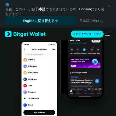
English
日本語
現在、このページは
日本語
で表示されています。
English
に切り替
えますか？
Tiếng Việt
Englishに切り替える
日本語で続ける
Русский
Español (Latinoamérica)
Türkçe
今すぐダウンロードする
Italiano
Français
Deutsch
简体中文
繁體中文
Português (Portugal)
Bahasa Indonesia
ภาษาไทย
हिन्दी
বাংলা
Español
Português (Brasil)
Español (Argentina)