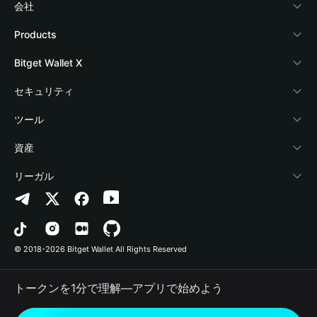
会社
Bitget Walletについて
Products
ブログ
Crypto Card
Bitget Wallet X
アカデミー
Stablecoin Earn
デベロッパー
セキュリティ
暗号資産ニュース
Payfi Crypto
ウォレットを接続
保護基金
ツール
Help Center
Crypto Swap API
Bitget Wallet Pay
セキュリティ技術
暗号資産を購入
資産
お問い合わせ
Altcoin Season Index
プロジェクトを掲載
認証検出
Arbitrum
リーガル
ブランドリソース
Prediction Markets
コントラクト検出
Avalanche
プライバシーポリシー
キャリア
DApp
一括送金
Bitcoin
利用規約
© 2018-2026 Bitget Wallet All Rights Reserved
公式チャンネル認証
Trade
BNB Chain
Risk Disclosure
トークンを1分で理解―アプリで始めよう
RWA
Polygon