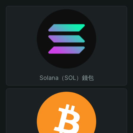
Solana（SOL）錢包