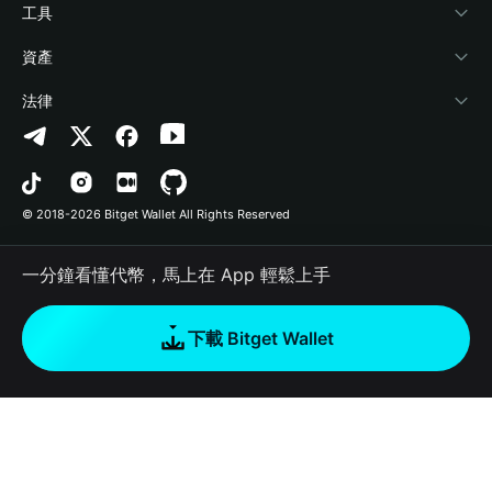
加密資訊
Payfi Crypto
連接錢包
風險保障基金
工具
幫助中心
Crypto Swap API
Bitget Wallet Pay
安全防護技術
快捷買幣
資產
‌聯繫我們
Altcoin Season Index
合作上架
授權檢測
Arbitrum
法律
品牌資源
Prediction Markets
合約檢測
Avalanche
隱私協議
工作機會
DApp
批次轉帳
Bitcoin
用戶使用協議
© 2018-2026 Bitget Wallet All Rights Reserved
官方渠道驗證
Trade
BNB Chain
Risk Disclosure
一分鐘看懂代幣，馬上在 App 輕鬆上手
RWA
Polygon
如何購買加密貨幣
下載 Bitget Wallet