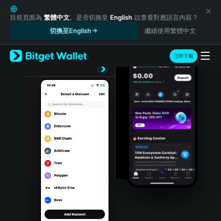
English
日本語
目前頁面為
繁體中文
。是否切換至
English
以查看對應語言內容？
Tiếng Việt
切換至English
繼續使用繁體中文
Русский
Español (Latinoamérica)
立即下載
Türkçe
Italiano
Français
Deutsch
简体中文
繁體中文
Português (Portugal)
Bahasa Indonesia
ภาษาไทย
हिन्दी
বাংলা
Español
Português (Brasil)
Español (Argentina)