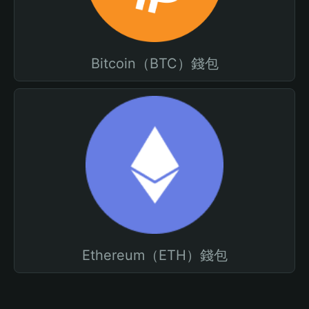
Bitcoin（BTC）錢包
Ethereum（ETH）錢包