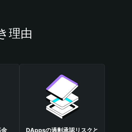
べき理由
基金
DAppsの過剰承認リスクと