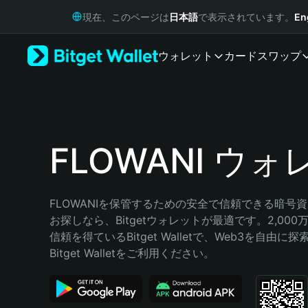
English
現在、このページは
日本語
で表示されています。
En
日本語
Tiếng Việt
ウォレット
カード
スワップ
Русский
Español (Latinoamérica)
Türkçe
Italiano
Français
Deutsch
FLOWANI ウ
简体中文
繁體中文
Português (Portugal)
FLOWANIを保管するための安全で信頼できる暗号
Bahasa Indonesia
お探しなら、Bitgetウォレットが最適です。2,00
ภาษาไทย
信頼を得ているBitget Walletで、Web3を自由
हिन्दी
Bitget Walletをご利用ください。
বাংলা
Español
Português (Brasil)
Español (Argentina)