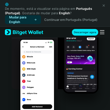
English
日本語
De momento, está a visualizar esta página em
Português
(Portugal)
. Gostaria de mudar para
English
?
Tiếng Việt
Mudar para
Continuar em Português (Portugal)
Русский
English
Español (Latinoamérica)
Türkçe
Descarregar agora
Italiano
Français
Deutsch
简体中文
繁體中文
Português (Portugal)
Bahasa Indonesia
ภาษาไทย
हिन्दी
বাংলা
Español
Português (Brasil)
Español (Argentina)