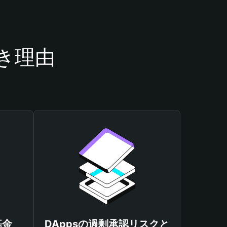
べき理由
基金
DAppsの過剰承認リスクと