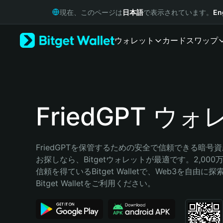
English
現在、このページは
日本語
で表示されています。
En
日本語
Tiếng Việt
ウォレット
カード
スワップ
Русский
Español (Latinoamérica)
Türkçe
Italiano
Français
Deutsch
FriedGPT ウ
简体中文
繁體中文
Português (Portugal)
FriedGPTを保管するための安全で信頼できる暗号
Bahasa Indonesia
お探しなら、Bitgetウォレットが最適です。2,00
ภาษาไทย
信頼を得ているBitget Walletで、Web3を自由
हिन्दी
Bitget Walletをご利用ください。
বাংলা
Español
Português (Brasil)
Español (Argentina)