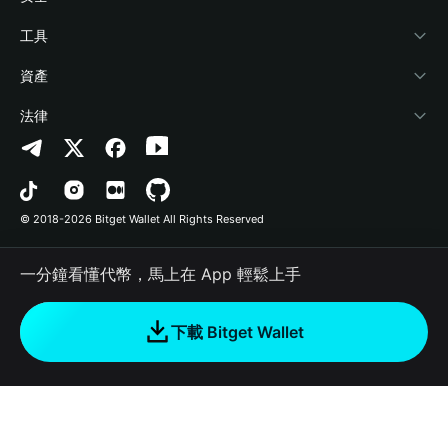
加密資訊
Payfi Crypto
連接錢包
風險保障基金
工具
幫助中心
Crypto Swap API
Bitget Wallet Pay
安全防護技術
快捷買幣
資產
‌聯繫我們
Altcoin Season Index
合作上架
授權檢測
Arbitrum
法律
品牌資源
Prediction Markets
合約檢測
Avalanche
隱私協議
工作機會
DApp
批次轉帳
Bitcoin
用戶使用協議
© 2018-2026 Bitget Wallet All Rights Reserved
官方渠道驗證
Trade
BNB Chain
Risk Disclosure
一分鐘看懂代幣，馬上在 App 輕鬆上手
RWA
Polygon
如何購買加密貨幣
下載 Bitget Wallet