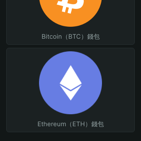
Bitcoin（BTC）錢包
Ethereum（ETH）錢包