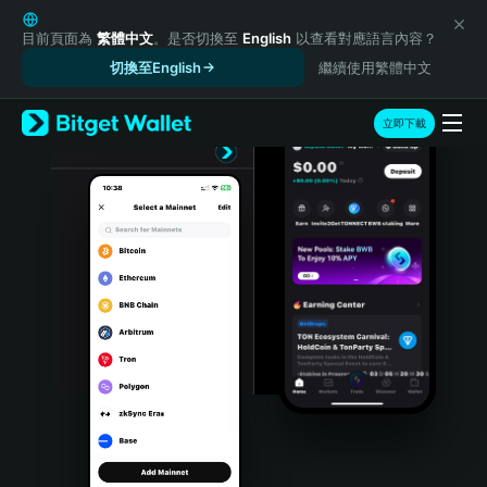
English
日本語
目前頁面為
繁體中文
。是否切換至
English
以查看對應語言內容？
Tiếng Việt
切換至English
繼續使用繁體中文
Русский
Español (Latinoamérica)
立即下載
Türkçe
Italiano
Français
Deutsch
简体中文
繁體中文
Português (Portugal)
Bahasa Indonesia
ภาษาไทย
हिन्दी
বাংলা
Español
Português (Brasil)
Español (Argentina)