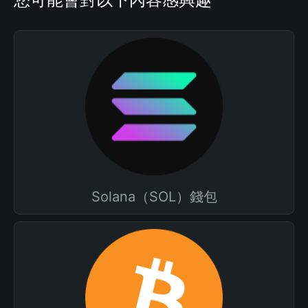
Solana（SOL）錢包