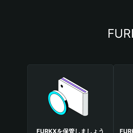
FU
FURKXを保管しましょう
FU