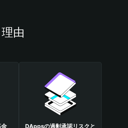
き理由
基金
DAppsの過剰承認リスクと