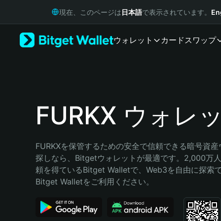
English
現在、このページは
日本語
で表示されています。
En
日本語
Tiếng Việt
ウォレット
カード
スワップ
Русский
Español (Latinoamérica)
Türkçe
Italiano
Français
Deutsch
FURKX ウォレ
简体中文
繁體中文
Português (Portugal)
FURKXを保管するための安全で信頼できる暗号資
Bahasa Indonesia
探しなら、Bitgetウォレットが最適です。2,000
ภาษาไทย
頼を得ているBitget Walletで、Web3を自由に探
हिन्दी
Bitget Walletをご利用ください。
বাংলা
Español
Português (Brasil)
Español (Argentina)