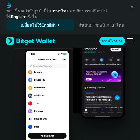
English
日本語
ขณะนี้คุณกำลังดูหน้านี้ใน
ภาษาไทย
คุณต้องการเปลี่ยนไป
ใช้
English
หรือไม่
Tiếng Việt
เปลี่ยนไปใช้English
ดำเนินการต่อในภาษาไทย
Русский
Español (Latinoamérica)
Türkçe
ดาวน์โหลดเลย
Italiano
Français
Deutsch
简体中文
繁體中文
Português (Portugal)
Bahasa Indonesia
ภาษาไทย
हिन्दी
বাংলা
Español
Português (Brasil)
Español (Argentina)