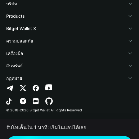
บริษัท
เกี่ยวกับ Bitget Wallet
Products
Blog
Crypto Card
Bitget Wallet X
Academy
Stablecoin Earn
นักพัฒนา
ความปลอดภัย
ข่าวสารด้านคริปโต
Payfi Crypto
เชื่อมต่อ Wallet
Protection Fund
เครื่องมือ
ศูนย์ช่วยเหลือ
Crypto Swap API
Bitget Wallet Pay
เทคโนโลยีความปลอดภัย
ซื้อคริปโต
สินทรัพย์
ติดต่อเรา
Altcoin Season Index
ลิสต์โปรเจกต์
การตรวจจับการอนุญาต
Arbitrum
กฎหมาย
ทรัพยากรข้อมูลของแบรนด์
Prediction Markets
การตรวจจับสัญญา
Avalanche
นโยบายความเป็นส่วนตัว
อาชีพ
DApp
การโอนเป็นชุด
Bitcoin
ข้อตกลงในการใช้บริการ
© 2018-2026 Bitget Wallet All Rights Reserved
การยืนยันช่องทางอย่างเป็นทางการ
Trade
BNB Chain
Risk Disclosure
รับโทเค็นใน 1 นาที: เริ่มในแอปได้เลย
RWA
Polygon