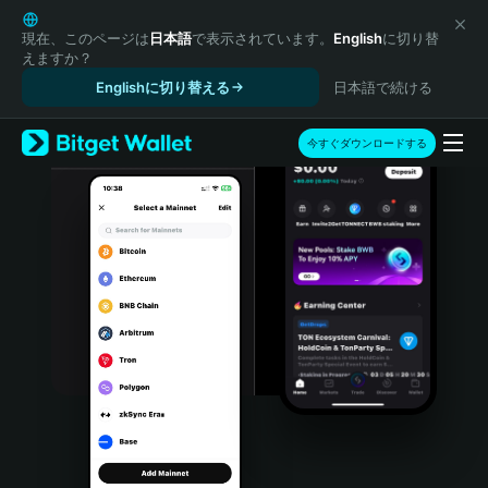
English
日本語
現在、このページは
日本語
で表示されています。
English
に切り替
えますか？
Tiếng Việt
Englishに切り替える
日本語で続ける
Русский
Español (Latinoamérica)
Türkçe
今すぐダウンロードする
Italiano
Français
Deutsch
简体中文
繁體中文
Português (Portugal)
Bahasa Indonesia
ภาษาไทย
हिन्दी
বাংলা
Español
Português (Brasil)
Español (Argentina)