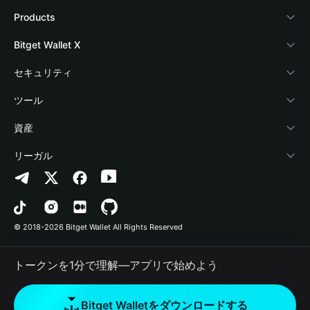
Bitget Walletについて
Products
ブログ
Crypto Card
Bitget Wallet X
アカデミー
Stablecoin Earn
デベロッパー
セキュリティ
暗号資産ニュース
Payfi Crypto
ウォレットを接続
保護基金
ツール
Help Center
Crypto Swap API
Bitget Wallet Pay
セキュリティ技術
暗号資産を購入
資産
お問い合わせ
Altcoin Season Index
プロジェクトを掲載
認証検出
Arbitrum
リーガル
ブランドリソース
Prediction Markets
コントラクト検出
Avalanche
プライバシーポリシー
キャリア
DApp
一括送金
Bitcoin
利用規約
© 2018-2026 Bitget Wallet All Rights Reserved
公式チャンネル認証
Trade
BNB Chain
Risk Disclosure
トークンを1分で理解―アプリで始めよう
RWA
Polygon
How to Buy Crypto
Bitget Walletをダウンロードする