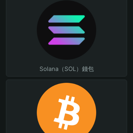
Solana（SOL）錢包