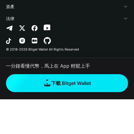
幫助中心
Crypto Swap API
Bitget Wallet Pay
安全防護技術
快捷買幣
資產
‌聯繫我們
Altcoin Season Index
合作上架
授權檢測
Arbitrum
法律
品牌資源
Prediction Markets
合約檢測
Avalanche
隱私協議
工作機會
DApp
批次轉帳
Bitcoin
用戶使用協議
© 2018-2026 Bitget Wallet All Rights Reserved
官方渠道驗證
Trade
BNB Chain
Risk Disclosure
一分鐘看懂代幣，馬上在 App 輕鬆上手
RWA
Polygon
如何購買加密貨幣
下載 Bitget Wallet