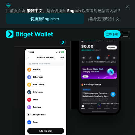
English
日本語
目前頁面為
繁體中文
。是否切換至
English
以查看對應語言內容？
Tiếng Việt
切換至English
繼續使用繁體中文
Русский
Español (Latinoamérica)
立即下載
Türkçe
Italiano
Français
Deutsch
简体中文
繁體中文
Português (Portugal)
Bahasa Indonesia
ภาษาไทย
हिन्दी
বাংলা
Español
Português (Brasil)
Español (Argentina)