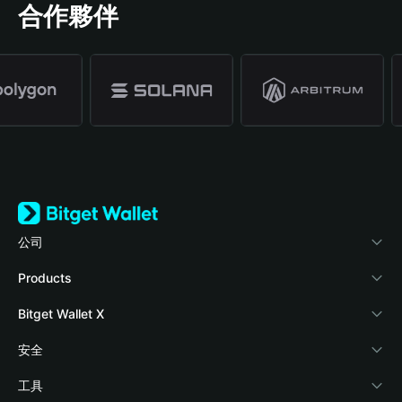
合作夥伴
公司
關於 Bitget Wallet
Products
部落格
Crypto Card
Bitget Wallet X
學院
Stablecoin Earn
開發者文件
安全
加密資訊
Payfi Crypto
連接錢包
風險保障基金
工具