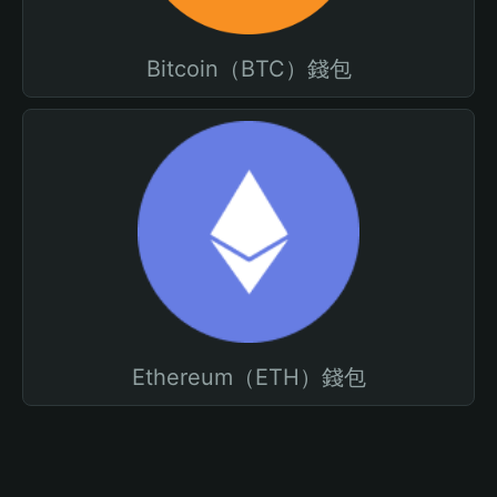
Bitcoin（BTC）錢包
Ethereum（ETH）錢包