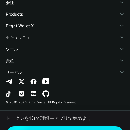
会社
Bitget Walletについて
Products
ブログ
Crypto Card
Bitget Wallet X
アカデミー
Stablecoin Earn
デベロッパー
セキュリティ
暗号資産ニュース
Payfi Crypto
ウォレットを接続
保護基金
ツール
Help Center
Crypto Swap API
Bitget Wallet Pay
セキュリティ技術
暗号資産を購入
資産
お問い合わせ
Altcoin Season Index
プロジェクトを掲載
認証検出
Arbitrum
リーガル
ブランドリソース
Prediction Markets
コントラクト検出
Avalanche
プライバシーポリシー
キャリア
DApp
一括送金
Bitcoin
利用規約
© 2018-2026 Bitget Wallet All Rights Reserved
公式チャンネル認証
Trade
BNB Chain
Risk Disclosure
トークンを1分で理解―アプリで始めよう
RWA
Polygon