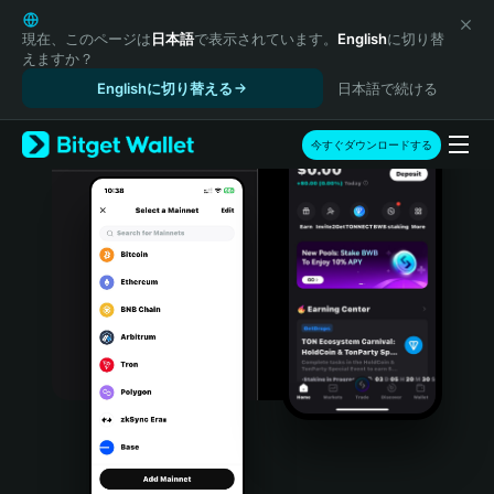
English
日本語
現在、このページは
日本語
で表示されています。
English
に切り替
えますか？
Tiếng Việt
Englishに切り替える
日本語で続ける
Русский
Español (Latinoamérica)
Türkçe
今すぐダウンロードする
Italiano
Français
Deutsch
简体中文
繁體中文
Português (Portugal)
Bahasa Indonesia
ภาษาไทย
हिन्दी
বাংলা
Español
Português (Brasil)
Español (Argentina)