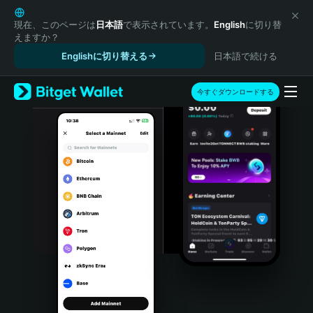
English
日本語
現在、このページは
日本語
で表示されています。
English
に切り替
えますか？
Tiếng Việt
Englishに切り替える
日本語で続ける
Русский
Español (Latinoamérica)
Türkçe
今すぐダウンロードする
Italiano
Français
Deutsch
简体中文
繁體中文
Português (Portugal)
Bahasa Indonesia
ภาษาไทย
हिन्दी
বাংলা
Español
Português (Brasil)
Español (Argentina)