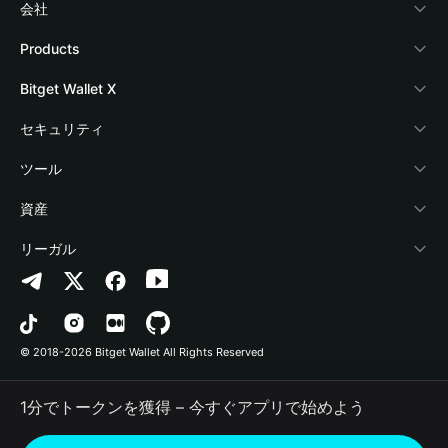
会社
Bitget Walletについて
Products
ブログ
Crypto Card
Bitget Wallet X
アカデミー
Stablecoin Earn
デベロッパー
セキュリティ
暗号資産ニュース
Payfi Crypto
ウォレットを接続
保護基金
ツール
Help Center
Crypto Swap API
Bitget Wallet Pay
セキュリティ技術
暗号資産を購入
資産
お問い合わせ
Altcoin Season Index
プロジェクトを掲載
認証検出
Arbitrum
リーガル
ブランドリソース
Prediction Markets
コントラクト検出
Avalanche
プライバシーポリシー
キャリア
DApp
一括送金
Bitcoin
利用規約
© 2018-2026 Bitget Wallet All Rights Reserved
公式チャンネル認証
Trade
BNB Chain
Risk Disclosure
1分でトークンを獲得 – 今すぐアプリで始めよう
RWA
Polygon