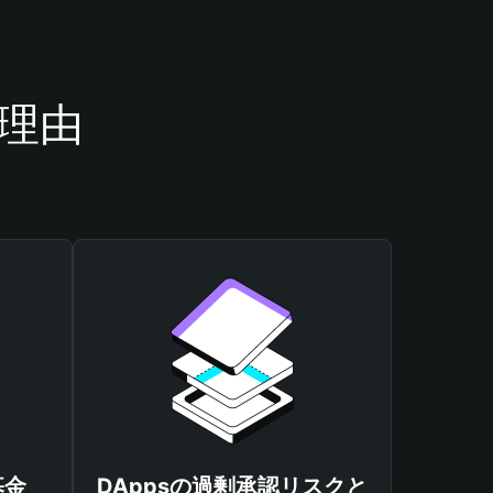
き理由
基金
DAppsの過剰承認リスクと