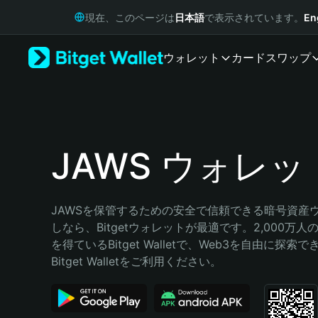
English
現在、このページは
日本語
で表示されています。
En
日本語
Tiếng Việt
ウォレット
カード
スワップ
Русский
Español (Latinoamérica)
Türkçe
Italiano
Français
Deutsch
JAWS ウォレッ
简体中文
繁體中文
Português (Portugal)
JAWSを保管するための安全で信頼できる暗号資産
Bahasa Indonesia
しなら、Bitgetウォレットが最適です。2,000万
ภาษาไทย
を得ているBitget Walletで、Web3を自由に探索
हिन्दी
Bitget Walletをご利用ください。
বাংলা
Español
Português (Brasil)
Español (Argentina)