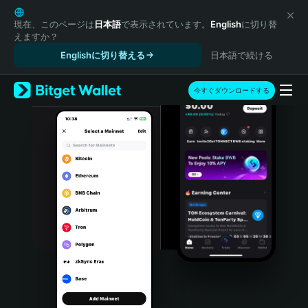
English
日本語
現在、このページは
日本語
で表示されています。
English
に切り替
えますか？
Tiếng Việt
Englishに切り替える
日本語で続ける
Русский
Español (Latinoamérica)
Türkçe
今すぐダウンロードする
Italiano
Français
Deutsch
简体中文
繁體中文
Português (Portugal)
Bahasa Indonesia
ภาษาไทย
हिन्दी
বাংলা
Español
Português (Brasil)
Español (Argentina)