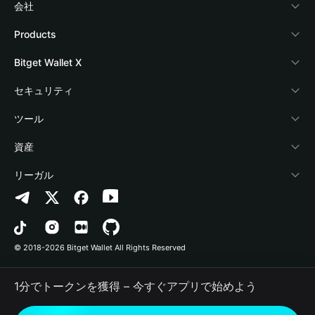
会社
Bitget Walletについて
Products
ブログ
Crypto Card
Bitget Wallet X
アカデミー
Stablecoin Earn
デベロッパー
セキュリティ
暗号資産ニュース
Payfi Crypto
ウォレットを接続
保護基金
ツール
Help Center
Crypto Swap API
Bitget Wallet Pay
セキュリティ技術
暗号資産を購入
資産
お問い合わせ
Altcoin Season Index
プロジェクトを掲載
認証検出
Arbitrum
リーガル
ブランドリソース
Prediction Markets
コントラクト検出
Avalanche
プライバシーポリシー
キャリア
DApp
一括送金
Bitcoin
利用規約
© 2018-2026 Bitget Wallet All Rights Reserved
公式チャンネル認証
Trade
BNB Chain
Risk Disclosure
1分でトークンを獲得 – 今すぐアプリで始めよう
RWA
Polygon