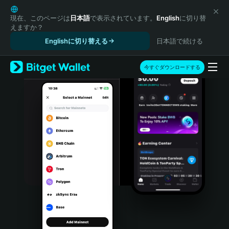
English
日本語
現在、このページは
日本語
で表示されています。
English
に切り替
えますか？
Tiếng Việt
Englishに切り替える
日本語で続ける
Русский
Español (Latinoamérica)
Türkçe
今すぐダウンロードする
Italiano
Français
Deutsch
简体中文
繁體中文
Português (Portugal)
Bahasa Indonesia
ภาษาไทย
हिन्दी
বাংলা
Español
Português (Brasil)
Español (Argentina)