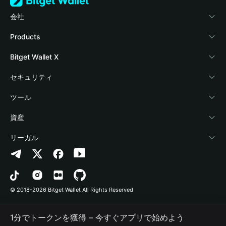
会社
Bitget Walletについて
Products
ブログ
Crypto Card
Bitget Wallet X
アカデミー
Stablecoin Earn
デベロッパー
セキュリティ
暗号資産ニュース
Payfi Crypto
ウォレットを接続
保護基金
ツール
Help Center
Crypto Swap API
Bitget Wallet Pay
セキュリティ技術
暗号資産を購入
資産
お問い合わせ
Altcoin Season Index
プロジェクトを掲載
認証検出
Arbitrum
リーガル
ブランドリソース
Prediction Markets
コントラクト検出
Avalanche
プライバシーポリシー
キャリア
DApp
一括送金
Bitcoin
利用規約
© 2018-2026 Bitget Wallet All Rights Reserved
公式チャンネル認証
Trade
BNB Chain
Risk Disclosure
1分でトークンを獲得 – 今すぐアプリで始めよう
RWA
Polygon