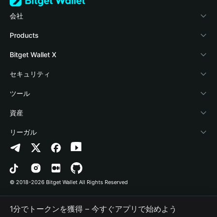
会社
Bitget Walletについて
Products
ブログ
Crypto Card
Bitget Wallet X
アカデミー
Stablecoin Earn
デベロッパー
セキュリティ
暗号資産ニュース
Payfi Crypto
ウォレットを接続
保護基金
ツール
Help Center
Crypto Swap API
Bitget Wallet Pay
セキュリティ技術
暗号資産を購入
資産
お問い合わせ
Altcoin Season Index
プロジェクトを掲載
認証検出
Arbitrum
リーガル
ブランドリソース
Prediction Markets
コントラクト検出
Avalanche
プライバシーポリシー
キャリア
DApp
一括送金
Bitcoin
利用規約
© 2018-2026 Bitget Wallet All Rights Reserved
公式チャンネル認証
Trade
BNB Chain
Risk Disclosure
1分でトークンを獲得 – 今すぐアプリで始めよう
RWA
Polygon