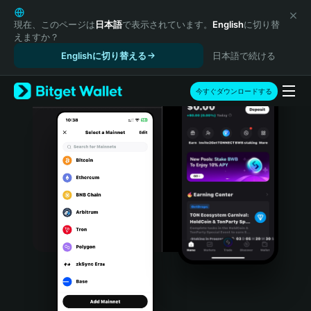
English
日本語
現在、このページは
日本語
で表示されています。
English
に切り替
えますか？
Tiếng Việt
Englishに切り替える
日本語で続ける
Русский
Español (Latinoamérica)
Türkçe
今すぐダウンロードする
Italiano
Français
Deutsch
简体中文
繁體中文
Português (Portugal)
Bahasa Indonesia
ภาษาไทย
हिन्दी
বাংলা
Español
Português (Brasil)
Español (Argentina)