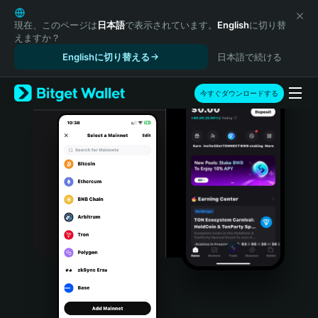
English
日本語
現在、このページは
日本語
で表示されています。
English
に切り替
えますか？
Tiếng Việt
Englishに切り替える
日本語で続ける
Русский
Español (Latinoamérica)
Türkçe
今すぐダウンロードする
Italiano
Français
Deutsch
简体中文
繁體中文
Português (Portugal)
Bahasa Indonesia
ภาษาไทย
हिन्दी
বাংলা
Español
Português (Brasil)
Español (Argentina)