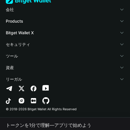
会社
Bitget Walletについて
Products
ブログ
Crypto Card
Bitget Wallet X
アカデミー
Stablecoin Earn
デベロッパー
セキュリティ
暗号資産ニュース
Payfi Crypto
ウォレットを接続
保護基金
ツール
Help Center
Crypto Swap API
Bitget Wallet Pay
セキュリティ技術
暗号資産を購入
資産
お問い合わせ
Altcoin Season Index
プロジェクトを掲載
認証検出
Arbitrum
リーガル
ブランドリソース
Prediction Markets
コントラクト検出
Avalanche
プライバシーポリシー
キャリア
DApp
一括送金
Bitcoin
利用規約
© 2018-2026 Bitget Wallet All Rights Reserved
公式チャンネル認証
Trade
BNB Chain
Risk Disclosure
トークンを1分で理解―アプリで始めよう
RWA
Polygon