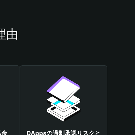
理由
基金
DAppsの過剰承認リスクと