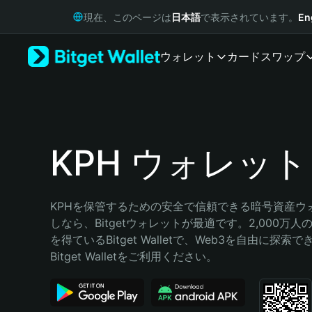
English
現在、このページは
日本語
で表示されています。
En
日本語
Tiếng Việt
ウォレット
カード
スワップ
Русский
Español (Latinoamérica)
Türkçe
Italiano
Français
Deutsch
KPH ウォレット
简体中文
繁體中文
Português (Portugal)
KPHを保管するための安全で信頼できる暗号資産ウ
Bahasa Indonesia
しなら、Bitgetウォレットが最適です。2,000万
ภาษาไทย
を得ているBitget Walletで、Web3を自由に探索
हिन्दी
Bitget Walletをご利用ください。
বাংলা
Español
Português (Brasil)
Español (Argentina)