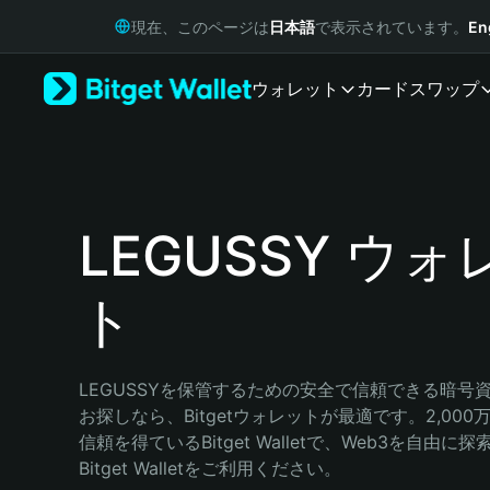
English
現在、このページは
日本語
で表示されています。
En
日本語
Tiếng Việt
ウォレット
カード
スワップ
Русский
Español (Latinoamérica)
Türkçe
Italiano
Français
Deutsch
LEGUSSY ウォ
简体中文
繁體中文
ト
Português (Portugal)
Bahasa Indonesia
ภาษาไทย
हिन्दी
LEGUSSYを保管するための安全で信頼できる暗号
বাংলা
お探しなら、Bitgetウォレットが最適です。2,00
Español
信頼を得ているBitget Walletで、Web3を自由
Português (Brasil)
Bitget Walletをご利用ください。
Español (Argentina)