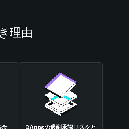
べき理由
基金
DAppsの過剰承認リスクと