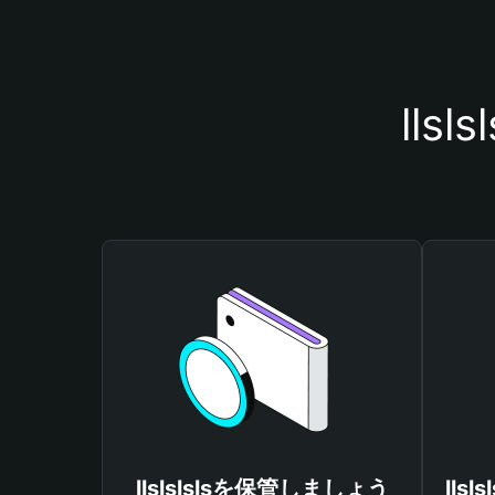
ll
llslslslsを保管しましょう
lls