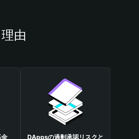
き理由
基金
DAppsの過剰承認リスクと