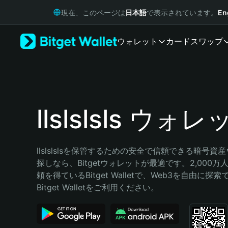
English
現在、このページは
日本語
で表示されています。
En
日本語
Tiếng Việt
ウォレット
カード
スワップ
Русский
Español (Latinoamérica)
Türkçe
Italiano
Français
Deutsch
llslslsls ウォ
简体中文
繁體中文
Português (Portugal)
llslslslsを保管するための安全で信頼できる暗号
Bahasa Indonesia
探しなら、Bitgetウォレットが最適です。2,000
ภาษาไทย
頼を得ているBitget Walletで、Web3を自由に探
हिन्दी
Bitget Walletをご利用ください。
বাংলা
Español
Português (Brasil)
Español (Argentina)