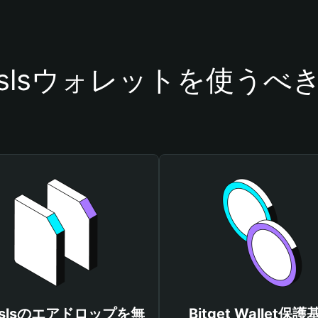
slslslsウォレットを使うべ
lslslsのエアドロップを無
Bitget Wallet保護