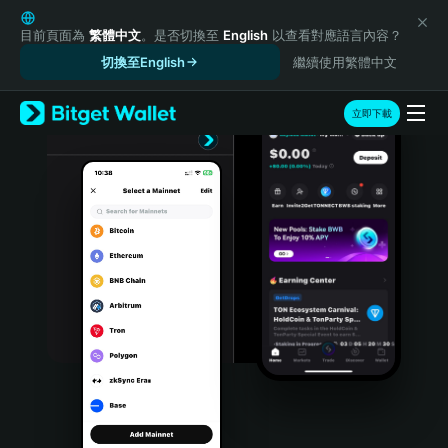
English
日本語
目前頁面為
繁體中文
。是否切換至
English
以查看對應語言內容？
Tiếng Việt
切換至English
繼續使用繁體中文
Русский
Español (Latinoamérica)
立即下載
Türkçe
Italiano
Français
Deutsch
简体中文
繁體中文
Português (Portugal)
Bahasa Indonesia
ภาษาไทย
हिन्दी
বাংলা
Español
Português (Brasil)
Español (Argentina)