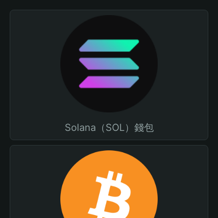
Solana（SOL）錢包