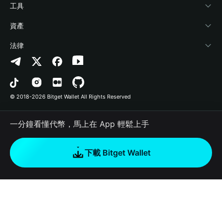
加密資訊
Payfi Crypto
連接錢包
風險保障基金
工具
幫助中心
Crypto Swap API
Bitget Wallet Pay
安全防護技術
快捷買幣
資產
‌聯繫我們
Altcoin Season Index
合作上架
授權檢測
Arbitrum
法律
品牌資源
Prediction Markets
合約檢測
Avalanche
隱私協議
工作機會
DApp
批次轉帳
Bitcoin
用戶使用協議
© 2018-2026 Bitget Wallet All Rights Reserved
官方渠道驗證
Trade
BNB Chain
Risk Disclosure
一分鐘看懂代幣，馬上在 App 輕鬆上手
RWA
Polygon
如何購買加密貨幣
下載 Bitget Wallet