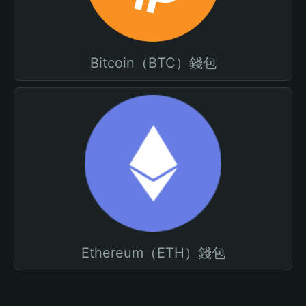
Bitcoin（BTC）錢包
Ethereum（ETH）錢包