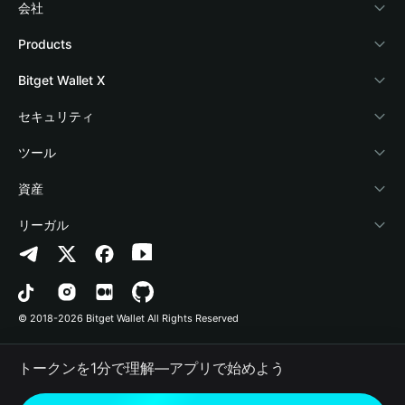
会社
Bitget Walletについて
Products
ブログ
Crypto Card
Bitget Wallet X
アカデミー
Stablecoin Earn
デベロッパー
セキュリティ
暗号資産ニュース
Payfi Crypto
ウォレットを接続
保護基金
ツール
Help Center
Crypto Swap API
Bitget Wallet Pay
セキュリティ技術
暗号資産を購入
資産
お問い合わせ
Altcoin Season Index
プロジェクトを掲載
認証検出
Arbitrum
リーガル
ブランドリソース
Prediction Markets
コントラクト検出
Avalanche
プライバシーポリシー
キャリア
DApp
一括送金
Bitcoin
利用規約
© 2018-2026 Bitget Wallet All Rights Reserved
公式チャンネル認証
Trade
BNB Chain
Risk Disclosure
トークンを1分で理解―アプリで始めよう
RWA
Polygon