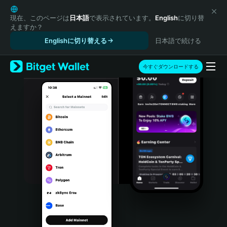
English
日本語
現在、このページは
日本語
で表示されています。
English
に切り替
えますか？
Tiếng Việt
Englishに切り替える
日本語で続ける
Русский
Español (Latinoamérica)
Türkçe
今すぐダウンロードする
Italiano
Français
Deutsch
简体中文
繁體中文
Português (Portugal)
Bahasa Indonesia
ภาษาไทย
हिन्दी
বাংলা
Español
Português (Brasil)
Español (Argentina)