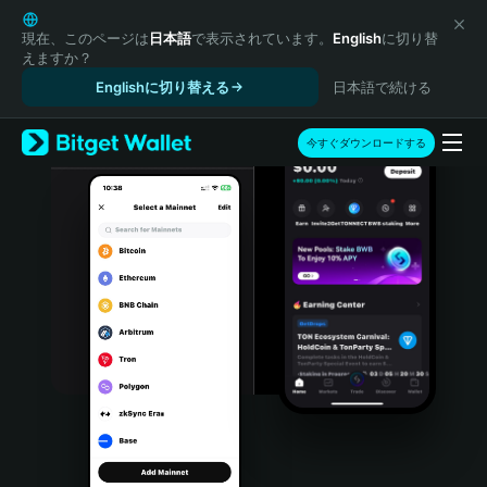
English
日本語
現在、このページは
日本語
で表示されています。
English
に切り替
えますか？
Tiếng Việt
Englishに切り替える
日本語で続ける
Русский
Español (Latinoamérica)
Türkçe
今すぐダウンロードする
Italiano
Français
Deutsch
简体中文
繁體中文
Português (Portugal)
Bahasa Indonesia
ภาษาไทย
हिन्दी
বাংলা
Español
Português (Brasil)
Español (Argentina)