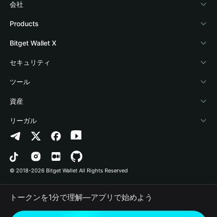
会社
Bitget Walletについて
Products
ブログ
Crypto Card
Bitget Wallet X
アカデミー
Stablecoin Earn
デベロッパー
セキュリティ
暗号資産ニュース
Payfi Crypto
ウォレットを接続
保護基金
ツール
Help Center
Crypto Swap API
Bitget Wallet Pay
セキュリティ技術
暗号資産を購入
資産
お問い合わせ
Altcoin Season Index
プロジェクトを掲載
認証検出
Arbitrum
リーガル
ブランドリソース
Prediction Markets
コントラクト検出
Avalanche
プライバシーポリシー
キャリア
DApp
一括送金
Bitcoin
利用規約
© 2018-2026 Bitget Wallet All Rights Reserved
公式チャンネル認証
Trade
BNB Chain
Risk Disclosure
トークンを1分で理解―アプリで始めよう
RWA
Polygon