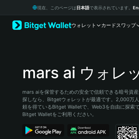
English
現在、このページは
日本語
で表示されています。
En
日本語
Tiếng Việt
ウォレット
カード
スワップ
Русский
Español (Latinoamérica)
Türkçe
Italiano
Français
Deutsch
mars ai ウォレ
简体中文
繁體中文
Português (Portugal)
mars aiを保管するための安全で信頼できる暗号資
Bahasa Indonesia
探しなら、Bitgetウォレットが最適です。2,000
ภาษาไทย
頼を得ているBitget Walletで、Web3を自由に探
हिन्दी
Bitget Walletをご利用ください。
বাংলা
Español
Português (Brasil)
Español (Argentina)