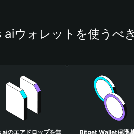
rs aiウォレットを使うべ
rs aiのエアドロップを無
Bitget Wallet保護