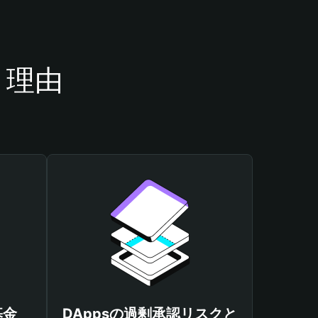
き理由
基金
DAppsの過剰承認リスクと