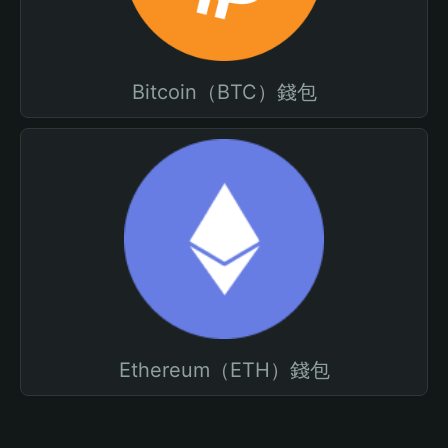
Bitcoin（BTC）錢包
Ethereum（ETH）錢包