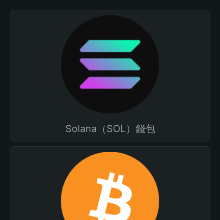
Solana（SOL）錢包