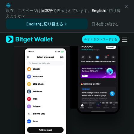
English
日本語
現在、このページは
日本語
で表示されています。
English
に切り替
えますか？
Tiếng Việt
Englishに切り替える
日本語で続ける
Русский
Español (Latinoamérica)
Türkçe
今すぐダウンロードする
Italiano
Français
Deutsch
简体中文
繁體中文
Português (Portugal)
Bahasa Indonesia
ภาษาไทย
हिन्दी
বাংলা
Español
Português (Brasil)
Español (Argentina)