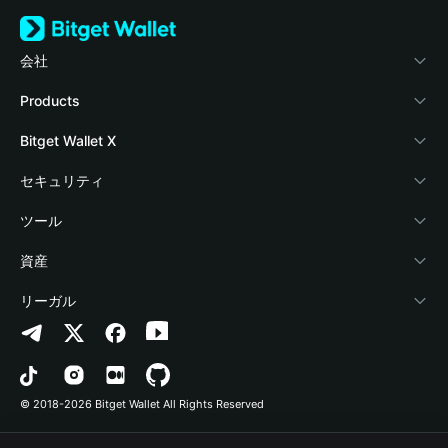
会社
Bitget Walletについて
Products
ブログ
Crypto Card
Bitget Wallet X
アカデミー
Stablecoin Earn
デベロッパー
セキュリティ
暗号資産ニュース
Payfi Crypto
ウォレットを接続
保護基金
ツール
Help Center
Crypto Swap API
Bitget Wallet Pay
セキュリティ技術
暗号資産を購入
資産
お問い合わせ
Altcoin Season Index
プロジェクトを掲載
認証検出
Arbitrum
リーガル
ブランドリソース
Prediction Markets
コントラクト検出
Avalanche
プライバシーポリシー
キャリア
DApp
一括送金
Bitcoin
利用規約
© 2018-2026 Bitget Wallet All Rights Reserved
公式チャンネル認証
Trade
BNB Chain
Risk Disclosure