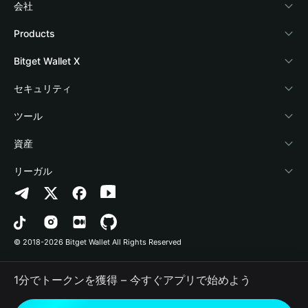
会社
Bitget Walletについて
Products
ブログ
Crypto Card
Bitget Wallet X
アカデミー
Stablecoin Earn
デベロッパー
セキュリティ
暗号資産ニュース
Payfi Crypto
ウォレットを接続
保護基金
ツール
Help Center
Crypto Swap API
Bitget Wallet Pay
セキュリティ技術
暗号資産を購入
資産
お問い合わせ
Altcoin Season Index
プロジェクトを掲載
認証検出
Arbitrum
リーガル
ブランドリソース
Prediction Markets
コントラクト検出
Avalanche
プライバシーポリシー
キャリア
DApp
一括送金
Bitcoin
利用規約
© 2018-2026 Bitget Wallet All Rights Reserved
公式チャンネル認証
Trade
BNB Chain
Risk Disclosure
1分でトークンを獲得 – 今すぐアプリで始めよう
RWA
Polygon