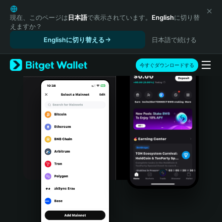
English
日本語
現在、このページは
日本語
で表示されています。
English
に切り替
えますか？
Tiếng Việt
Englishに切り替える
日本語で続ける
Русский
Español (Latinoamérica)
Türkçe
今すぐダウンロードする
Italiano
Français
Deutsch
简体中文
繁體中文
Português (Portugal)
Bahasa Indonesia
ภาษาไทย
हिन्दी
বাংলা
Español
Português (Brasil)
Español (Argentina)