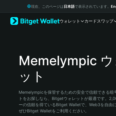
English
現在、このページは
日本語
で表示されています。
En
日本語
Tiếng Việt
ウォレット
カード
スワップ
Русский
Español (Latinoamérica)
Türkçe
Italiano
Français
Deutsch
Memelympic 
简体中文
繁體中文
ット
Português (Portugal)
Bahasa Indonesia
ภาษาไทย
हिन्दी
Memelympicを保管するための安全で信頼できる
বাংলা
トをお探しなら、Bitgetウォレットが最適です。2,
Español
ーの信頼を得ているBitget Walletで、Web3を
Português (Brasil)
ぜひBitget Walletをご利用ください。
Español (Argentina)