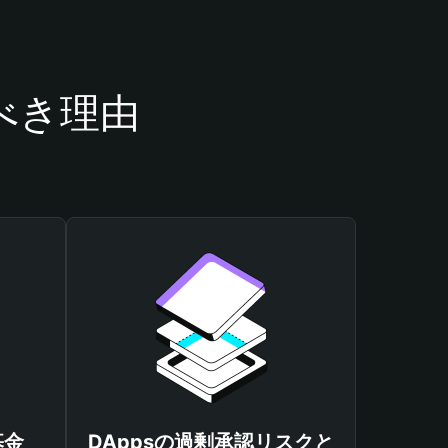
うべき理由
基金
DAppsの過剰承認リスクと