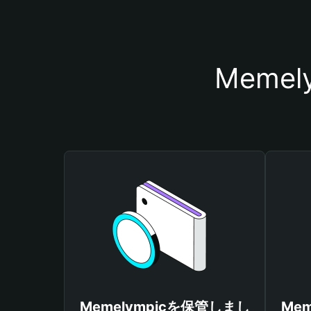
Meme
Memelympicを保管しまし
Me