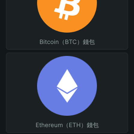
Bitcoin（BTC）錢包
Ethereum（ETH）錢包