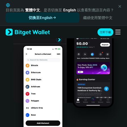
English
日本語
目前頁面為
繁體中文
。是否切換至
English
以查看對應語言內容？
Tiếng Việt
切換至English
繼續使用繁體中文
Русский
Español (Latinoamérica)
立即下載
Türkçe
Italiano
Français
Deutsch
简体中文
繁體中文
Português (Portugal)
Bahasa Indonesia
ภาษาไทย
हिन्दी
বাংলা
Español
Português (Brasil)
Español (Argentina)