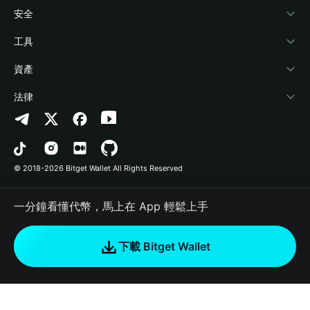
學院
Stablecoin Earn
開發者文件
安全
加密資訊
Payfi Crypto
連接錢包
風險保障基金
工具
幫助中心
Crypto Swap API
Bitget Wallet Pay
安全防護技術
快捷買幣
資產
‌聯繫我們
Altcoin Season Index
合作上架
授權檢測
Arbitrum
法律
品牌資源
Prediction Markets
合約檢測
Avalanche
隱私協議
工作機會
DApp
批次轉帳
Bitcoin
用戶使用協議
© 2018-2026 Bitget Wallet All Rights Reserved
官方渠道驗證
Trade
BNB Chain
Risk Disclosure
一分鐘看懂代幣，馬上在 App 輕鬆上手
RWA
Polygon
如何購買加密貨幣
下載 Bitget Wallet