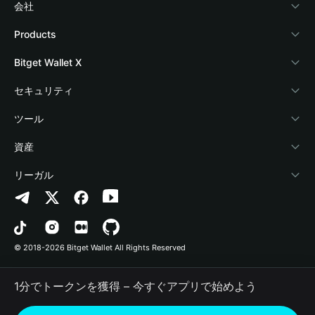
会社
Bitget Walletについて
Products
ブログ
Crypto Card
Bitget Wallet X
アカデミー
Stablecoin Earn
デベロッパー
セキュリティ
暗号資産ニュース
Payfi Crypto
ウォレットを接続
保護基金
ツール
Help Center
Crypto Swap API
Bitget Wallet Pay
セキュリティ技術
暗号資産を購入
資産
お問い合わせ
Altcoin Season Index
プロジェクトを掲載
認証検出
Arbitrum
リーガル
ブランドリソース
Prediction Markets
コントラクト検出
Avalanche
プライバシーポリシー
キャリア
DApp
一括送金
Bitcoin
利用規約
© 2018-2026 Bitget Wallet All Rights Reserved
公式チャンネル認証
Trade
BNB Chain
Risk Disclosure
1分でトークンを獲得 – 今すぐアプリで始めよう
RWA
Polygon