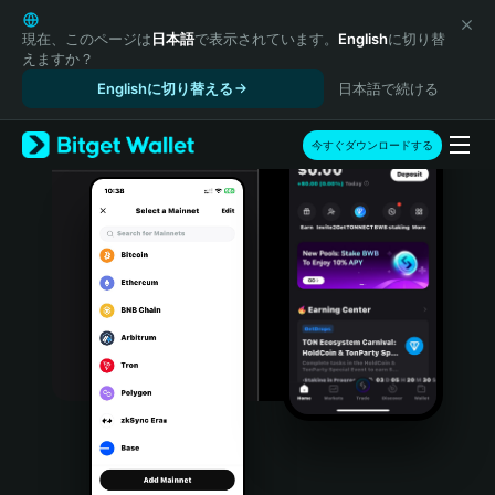
English
日本語
現在、このページは
日本語
で表示されています。
English
に切り替
えますか？
Tiếng Việt
Englishに切り替える
日本語で続ける
Русский
Español (Latinoamérica)
Türkçe
今すぐダウンロードする
Italiano
Français
Deutsch
简体中文
繁體中文
Português (Portugal)
Bahasa Indonesia
ภาษาไทย
हिन्दी
বাংলা
Español
Português (Brasil)
Español (Argentina)