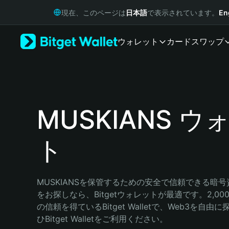
English
現在、このページは
日本語
で表示されています。
En
日本語
Tiếng Việt
ウォレット
カード
スワップ
Русский
Español (Latinoamérica)
Türkçe
Italiano
Français
Deutsch
MUSKIANS ウ
简体中文
繁體中文
ト
Português (Portugal)
Bahasa Indonesia
ภาษาไทย
हिन्दी
MUSKIANSを保管するための安全で信頼できる暗
বাংলা
をお探しなら、Bitgetウォレットが最適です。2,0
Español
の信頼を得ているBitget Walletで、Web3を自
Português (Brasil)
ひBitget Walletをご利用ください。
Español (Argentina)