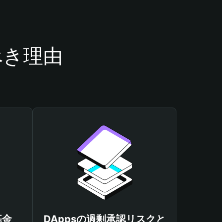
べき理由
基金
DAppsの過剰承認リスクと