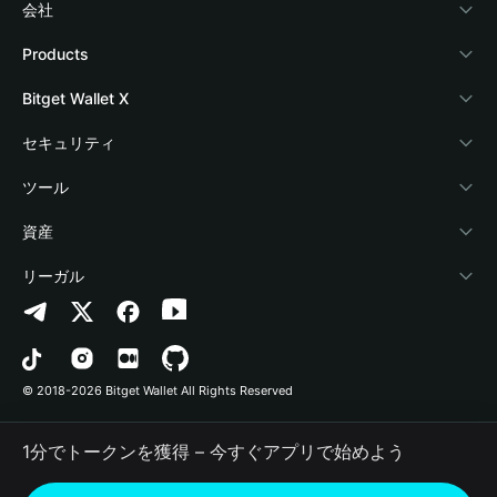
会社
Bitget Walletについて
Products
ブログ
Crypto Card
Bitget Wallet X
アカデミー
Stablecoin Earn
デベロッパー
セキュリティ
暗号資産ニュース
Payfi Crypto
ウォレットを接続
保護基金
ツール
Help Center
Crypto Swap API
Bitget Wallet Pay
セキュリティ技術
暗号資産を購入
資産
お問い合わせ
Altcoin Season Index
プロジェクトを掲載
認証検出
Arbitrum
リーガル
ブランドリソース
Prediction Markets
コントラクト検出
Avalanche
プライバシーポリシー
キャリア
DApp
一括送金
Bitcoin
利用規約
© 2018-2026 Bitget Wallet All Rights Reserved
公式チャンネル認証
Trade
BNB Chain
Risk Disclosure
1分でトークンを獲得 – 今すぐアプリで始めよう
RWA
Polygon