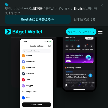
English
日本語
現在、このページは
日本語
で表示されています。
English
に切り替
えますか？
Tiếng Việt
Englishに切り替える
日本語で続ける
Русский
Español (Latinoamérica)
Türkçe
今すぐダウンロードする
Italiano
Français
Deutsch
简体中文
繁體中文
Português (Portugal)
Bahasa Indonesia
ภาษาไทย
हिन्दी
বাংলা
Español
Português (Brasil)
Español (Argentina)