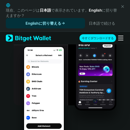
English
日本語
現在、このページは
日本語
で表示されています。
English
に切り替
えますか？
Tiếng Việt
Englishに切り替える
日本語で続ける
Русский
Español (Latinoamérica)
Türkçe
今すぐダウンロードする
Italiano
Français
Deutsch
简体中文
繁體中文
Português (Portugal)
Bahasa Indonesia
ภาษาไทย
हिन्दी
বাংলা
Español
Português (Brasil)
Español (Argentina)