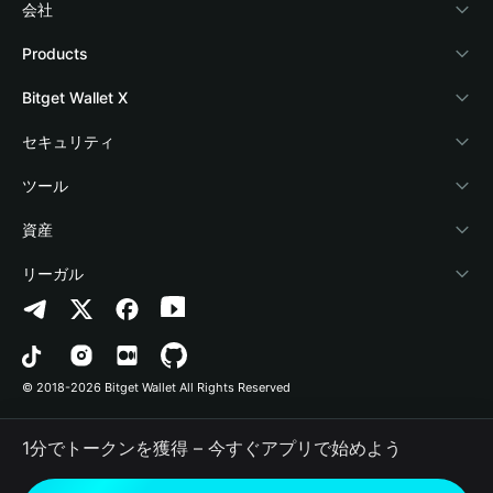
会社
Bitget Walletについて
Products
ブログ
Crypto Card
Bitget Wallet X
アカデミー
Stablecoin Earn
デベロッパー
セキュリティ
暗号資産ニュース
Payfi Crypto
ウォレットを接続
保護基金
ツール
Help Center
Crypto Swap API
Bitget Wallet Pay
セキュリティ技術
暗号資産を購入
資産
お問い合わせ
Altcoin Season Index
プロジェクトを掲載
認証検出
Arbitrum
リーガル
ブランドリソース
Prediction Markets
コントラクト検出
Avalanche
プライバシーポリシー
キャリア
DApp
一括送金
Bitcoin
利用規約
© 2018-2026 Bitget Wallet All Rights Reserved
公式チャンネル認証
Trade
BNB Chain
Risk Disclosure
1分でトークンを獲得 – 今すぐアプリで始めよう
RWA
Polygon