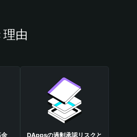
き理由
基金
DAppsの過剰承認リスクと