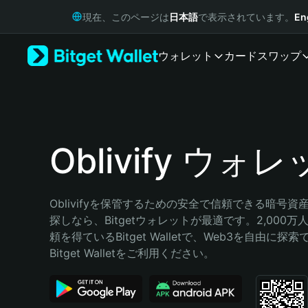
English
現在、このページは
日本語
で表示されています。
En
日本語
Tiếng Việt
ウォレット
カード
スワップ
Русский
Español (Latinoamérica)
Türkçe
Italiano
Français
Deutsch
Oblivify ウォ
简体中文
繁體中文
Português (Portugal)
Oblivifyを保管するための安全で信頼できる暗号
Bahasa Indonesia
探しなら、Bitgetウォレットが最適です。2,000
ภาษาไทย
頼を得ているBitget Walletで、Web3を自由に探
हिन्दी
Bitget Walletをご利用ください。
বাংলা
Español
Português (Brasil)
Español (Argentina)