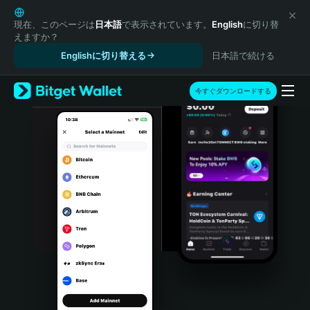
English
日本語
現在、このページは
日本語
で表示されています。
English
に切り替
えますか？
Tiếng Việt
Englishに切り替える
日本語で続ける
Русский
Español (Latinoamérica)
Türkçe
今すぐダウンロードする
Italiano
Français
Deutsch
简体中文
繁體中文
Português (Portugal)
Bahasa Indonesia
ภาษาไทย
हिन्दी
বাংলা
Español
Português (Brasil)
Español (Argentina)