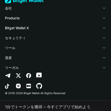
会社
Bitget Walletについて
Products
ブログ
Crypto Card
Bitget Wallet X
アカデミー
Stablecoin Earn
デベロッパー
セキュリティ
暗号資産ニュース
Payfi Crypto
ウォレットを接続
保護基金
ツール
Help Center
Crypto Swap API
Bitget Wallet Pay
セキュリティ技術
暗号資産を購入
資産
お問い合わせ
Altcoin Season Index
プロジェクトを掲載
認証検出
Arbitrum
リーガル
ブランドリソース
Prediction Markets
コントラクト検出
Avalanche
プライバシーポリシー
キャリア
DApp
一括送金
Bitcoin
利用規約
© 2018-2026 Bitget Wallet All Rights Reserved
公式チャンネル認証
Trade
BNB Chain
Risk Disclosure
1分でトークンを獲得 – 今すぐアプリで始めよう
RWA
Polygon