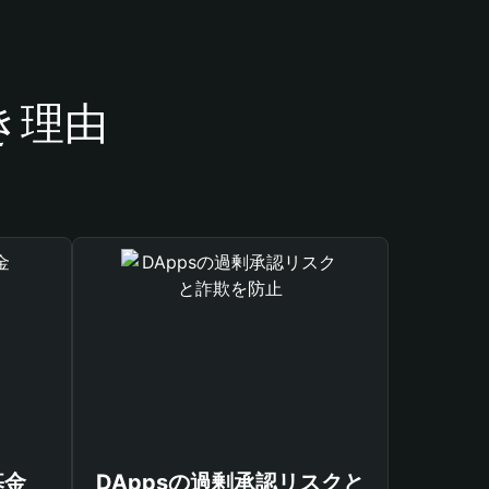
き理由
基金
DAppsの過剰承認リスクと