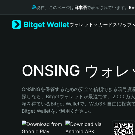
English
現在、このページは
日本語
で表示されています。
En
日本語
Tiếng Việt
ウォレット
カード
スワップ
Русский
Español (Latinoamérica)
Türkçe
Italiano
Français
Deutsch
ONSING ウォ
简体中文
繁體中文
Português (Portugal)
ONSINGを保管するための安全で信頼できる暗号資
Bahasa Indonesia
探しなら、Bitgetウォレットが最適です。2,000
ภาษาไทย
頼を得ているBitget Walletで、Web3を自由に探
हिन्दी
Bitget Walletをご利用ください。
বাংলা
Español
Português (Brasil)
Español (Argentina)