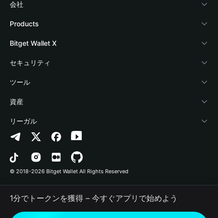
会社
Bitget Walletについて
Products
ブログ
Crypto Card
Bitget Wallet X
アカデミー
Stablecoin Earn
デベロッパー
セキュリティ
暗号資産ニュース
Payfi Crypto
ウォレットを接続
保護基金
ツール
Help Center
Crypto Swap API
Bitget Wallet Pay
セキュリティ技術
暗号資産を購入
資産
お問い合わせ
Altcoin Season Index
プロジェクトを掲載
認証検出
Arbitrum
リーガル
ブランドリソース
Prediction Markets
コントラクト検出
Avalanche
プライバシーポリシー
キャリア
DApp
一括送金
Bitcoin
利用規約
© 2018-2026 Bitget Wallet All Rights Reserved
公式チャンネル認証
Trade
BNB Chain
Risk Disclosure
1分でトークンを獲得 – 今すぐアプリで始めよう
RWA
Polygon