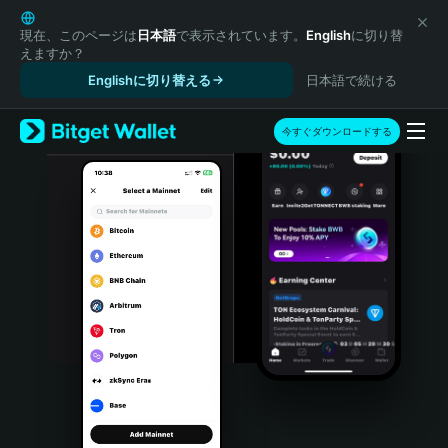
English
日本語
現在、このページは
日本語
で表示されています。
English
に切り替
えますか？
Tiếng Việt
Englishに切り替える
日本語で続ける
Русский
Español (Latinoamérica)
Türkçe
今すぐダウンロードする
Italiano
Français
Deutsch
简体中文
繁體中文
Português (Portugal)
Bahasa Indonesia
ภาษาไทย
हिन्दी
বাংলা
Español
Português (Brasil)
Español (Argentina)