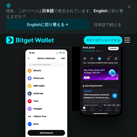
English
日本語
現在、このページは
日本語
で表示されています。
English
に切り替
えますか？
Tiếng Việt
Englishに切り替える
日本語で続ける
Русский
Español (Latinoamérica)
Türkçe
今すぐダウンロードする
Italiano
Français
Deutsch
简体中文
繁體中文
Português (Portugal)
Bahasa Indonesia
ภาษาไทย
हिन्दी
বাংলা
Español
Português (Brasil)
Español (Argentina)