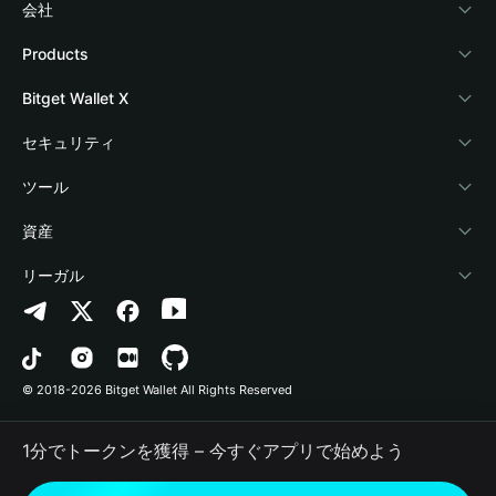
会社
Bitget Walletについて
Products
ブログ
Crypto Card
Bitget Wallet X
アカデミー
Stablecoin Earn
デベロッパー
セキュリティ
暗号資産ニュース
Payfi Crypto
ウォレットを接続
保護基金
ツール
Help Center
Crypto Swap API
Bitget Wallet Pay
セキュリティ技術
暗号資産を購入
資産
お問い合わせ
Altcoin Season Index
プロジェクトを掲載
認証検出
Arbitrum
リーガル
ブランドリソース
Prediction Markets
コントラクト検出
Avalanche
プライバシーポリシー
キャリア
DApp
一括送金
Bitcoin
利用規約
© 2018-2026 Bitget Wallet All Rights Reserved
公式チャンネル認証
Trade
BNB Chain
Risk Disclosure
1分でトークンを獲得 – 今すぐアプリで始めよう
RWA
Polygon