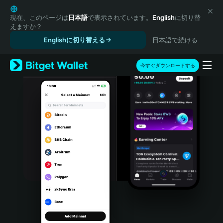
English
日本語
現在、このページは
日本語
で表示されています。
English
に切り替
えますか？
Tiếng Việt
Englishに切り替える
日本語で続ける
Русский
Español (Latinoamérica)
Türkçe
今すぐダウンロードする
Italiano
Français
Deutsch
简体中文
繁體中文
Português (Portugal)
Bahasa Indonesia
ภาษาไทย
हिन्दी
বাংলা
Español
Português (Brasil)
Español (Argentina)