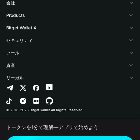
会社
Bitget Walletについて
Products
ブログ
Crypto Card
Bitget Wallet X
アカデミー
Stablecoin Earn
デベロッパー
セキュリティ
暗号資産ニュース
Payfi Crypto
ウォレットを接続
保護基金
ツール
Help Center
Crypto Swap API
Bitget Wallet Pay
セキュリティ技術
暗号資産を購入
資産
お問い合わせ
Altcoin Season Index
プロジェクトを掲載
認証検出
Arbitrum
リーガル
ブランドリソース
Prediction Markets
コントラクト検出
Avalanche
プライバシーポリシー
キャリア
DApp
一括送金
Bitcoin
利用規約
© 2018-2026 Bitget Wallet All Rights Reserved
公式チャンネル認証
Trade
BNB Chain
Risk Disclosure
トークンを1分で理解―アプリで始めよう
RWA
Polygon