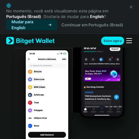
English
日本語
No momento, você está visualizando esta página em
Português (Brasil)
. Gostaria de mudar para
English
?
Tiếng Việt
Mudar para
Continuar em Português (Brasil)
Русский
English
Español (Latinoamérica)
Türkçe
Baixe agora
Italiano
Français
Deutsch
简体中文
繁體中文
Português (Portugal)
Bahasa Indonesia
ภาษาไทย
हिन्दी
বাংলা
Español
Português (Brasil)
Español (Argentina)