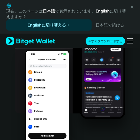
English
日本語
現在、このページは
日本語
で表示されています。
English
に切り替
えますか？
Tiếng Việt
Englishに切り替える
日本語で続ける
Русский
Español (Latinoamérica)
Türkçe
今すぐダウンロードする
Italiano
Français
Deutsch
简体中文
繁體中文
Português (Portugal)
Bahasa Indonesia
ภาษาไทย
हिन्दी
বাংলা
Español
Português (Brasil)
Español (Argentina)