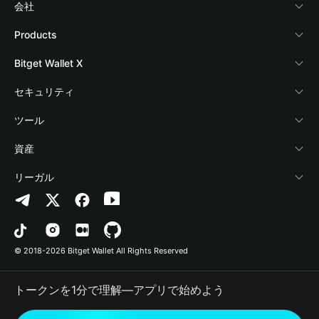
会社
Bitget Walletについて
Products
ブログ
Crypto Card
Bitget Wallet X
アカデミー
Stablecoin Earn
デベロッパー
セキュリティ
暗号資産ニュース
Payfi Crypto
ウォレットを接続
保護基金
ツール
Help Center
Crypto Swap API
Bitget Wallet Pay
セキュリティ技術
暗号資産を購入
資産
お問い合わせ
Altcoin Season Index
プロジェクトを掲載
認証検出
Arbitrum
リーガル
ブランドリソース
Prediction Markets
コントラクト検出
Avalanche
プライバシーポリシー
キャリア
DApp
一括送金
Bitcoin
利用規約
© 2018-2026 Bitget Wallet All Rights Reserved
公式チャンネル認証
Trade
BNB Chain
Risk Disclosure
トークンを1分で理解―アプリで始めよう
RWA
Polygon