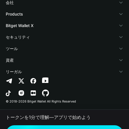
会社
Bitget Walletについて
Products
ブログ
Crypto Card
Bitget Wallet X
アカデミー
Stablecoin Earn
デベロッパー
セキュリティ
暗号資産ニュース
Payfi Crypto
ウォレットを接続
保護基金
ツール
Help Center
Crypto Swap API
Bitget Wallet Pay
セキュリティ技術
暗号資産を購入
資産
お問い合わせ
Altcoin Season Index
プロジェクトを掲載
認証検出
Arbitrum
リーガル
ブランドリソース
Prediction Markets
コントラクト検出
Avalanche
プライバシーポリシー
キャリア
DApp
一括送金
Bitcoin
利用規約
© 2018-2026 Bitget Wallet All Rights Reserved
公式チャンネル認証
Trade
BNB Chain
Risk Disclosure
トークンを1分で理解―アプリで始めよう
RWA
Polygon