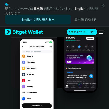
English
日本語
現在、このページは
日本語
で表示されています。
English
に切り替
えますか？
Tiếng Việt
Englishに切り替える
日本語で続ける
Русский
Español (Latinoamérica)
Türkçe
今すぐダウンロードする
Italiano
Français
Deutsch
简体中文
繁體中文
Português (Portugal)
Bahasa Indonesia
ภาษาไทย
हिन्दी
বাংলা
Español
Português (Brasil)
Español (Argentina)