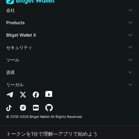
会社
Bitget Walletについて
Products
ブログ
Crypto Card
Bitget Wallet X
アカデミー
Stablecoin Earn
デベロッパー
セキュリティ
暗号資産ニュース
Payfi Crypto
ウォレットを接続
保護基金
ツール
Help Center
Crypto Swap API
Bitget Wallet Pay
セキュリティ技術
暗号資産を購入
資産
お問い合わせ
Altcoin Season Index
プロジェクトを掲載
認証検出
Arbitrum
リーガル
ブランドリソース
Prediction Markets
コントラクト検出
Avalanche
プライバシーポリシー
キャリア
DApp
一括送金
Bitcoin
利用規約
© 2018-2026 Bitget Wallet All Rights Reserved
公式チャンネル認証
Trade
BNB Chain
Risk Disclosure
トークンを1分で理解―アプリで始めよう
RWA
Polygon