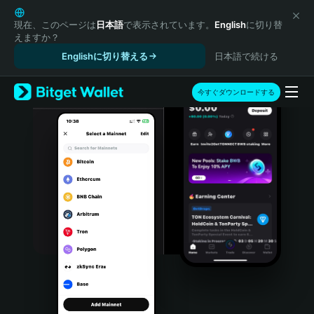
English
日本語
現在、このページは
日本語
で表示されています。
English
に切り替
えますか？
Tiếng Việt
Englishに切り替える
日本語で続ける
Русский
Español (Latinoamérica)
Türkçe
今すぐダウンロードする
Italiano
Français
Deutsch
简体中文
繁體中文
Português (Portugal)
Bahasa Indonesia
ภาษาไทย
हिन्दी
বাংলা
Español
Português (Brasil)
Español (Argentina)