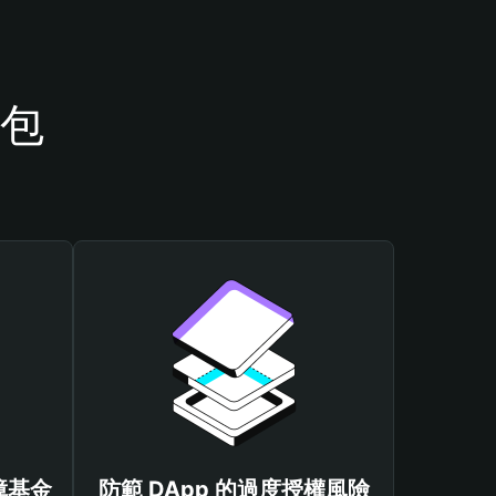
錢包
保障基金
防範 DApp 的過度授權風險