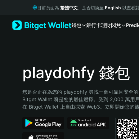
English
目前頁面為
繁體中文
。是否切換至
English
以查看對
日本語
Tiếng Việt
錢包
銀行卡
理財
閃兌
Predi
Русский
Español (Latinoamérica)
Türkçe
Italiano
Français
Deutsch
playdohfy 錢包
简体中文
繁體中文
Português (Portugal)
您是否正在為您的 playdohfy 尋找一個可靠且安全
Bahasa Indonesia
Bitget Wallet 將是您的最佳選擇。受到 2,000 
ภาษาไทย
在 Bitget Wallet 上自由探索 Web3。立即開始您
हिन्दी
বাংলা
Español
Português (Brasil)
Español (Argentina)