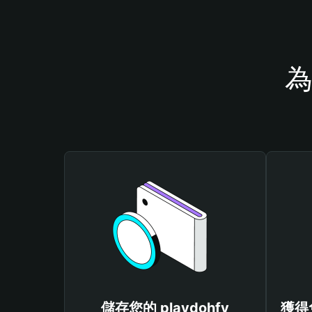
為
儲存您的 playdohfy
獲得免