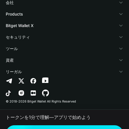
会社
Bitget Walletについて
Products
ブログ
Crypto Card
Bitget Wallet X
アカデミー
Stablecoin Earn
デベロッパー
セキュリティ
暗号資産ニュース
Payfi Crypto
ウォレットを接続
保護基金
ツール
Help Center
Crypto Swap API
Bitget Wallet Pay
セキュリティ技術
暗号資産を購入
資産
お問い合わせ
Altcoin Season Index
プロジェクトを掲載
認証検出
Arbitrum
リーガル
ブランドリソース
Prediction Markets
コントラクト検出
Avalanche
プライバシーポリシー
キャリア
DApp
一括送金
Bitcoin
利用規約
© 2018-2026 Bitget Wallet All Rights Reserved
公式チャンネル認証
Trade
BNB Chain
Risk Disclosure
トークンを1分で理解―アプリで始めよう
RWA
Polygon