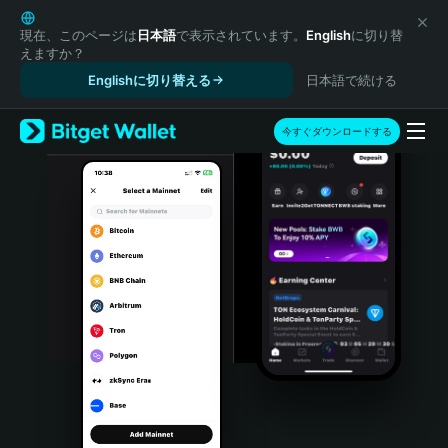
English
日本語
現在、このページは
日本語
で表示されています。
English
に切り替
えますか？
Tiếng Việt
Englishに切り替える
日本語で続ける
Русский
Español (Latinoamérica)
Türkçe
今すぐダウンロードする
Italiano
Français
Deutsch
简体中文
繁體中文
Português (Portugal)
Bahasa Indonesia
ภาษาไทย
हिन्दी
বাংলা
Español
Português (Brasil)
Español (Argentina)