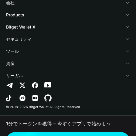
会社
Bitget Walletについて
Products
ブログ
Crypto Card
Bitget Wallet X
アカデミー
Stablecoin Earn
デベロッパー
セキュリティ
暗号資産ニュース
Payfi Crypto
ウォレットを接続
保護基金
ツール
Help Center
Crypto Swap API
Bitget Wallet Pay
セキュリティ技術
暗号資産を購入
資産
お問い合わせ
Altcoin Season Index
プロジェクトを掲載
認証検出
Arbitrum
リーガル
ブランドリソース
Prediction Markets
コントラクト検出
Avalanche
プライバシーポリシー
キャリア
DApp
一括送金
Bitcoin
利用規約
© 2018-2026 Bitget Wallet All Rights Reserved
公式チャンネル認証
Trade
BNB Chain
Risk Disclosure
1分でトークンを獲得 – 今すぐアプリで始めよう
RWA
Polygon