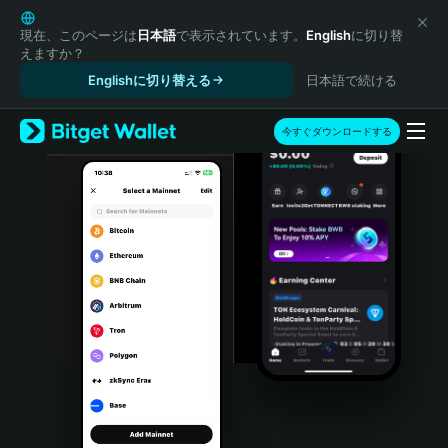
English
日本語
現在、このページは
日本語
で表示されています。
English
に切り替
えますか？
Tiếng Việt
Englishに切り替える
日本語で続ける
Русский
Español (Latinoamérica)
Türkçe
今すぐダウンロードする
Italiano
Français
Deutsch
简体中文
繁體中文
Português (Portugal)
Bahasa Indonesia
ภาษาไทย
हिन्दी
বাংলা
Español
Português (Brasil)
Español (Argentina)