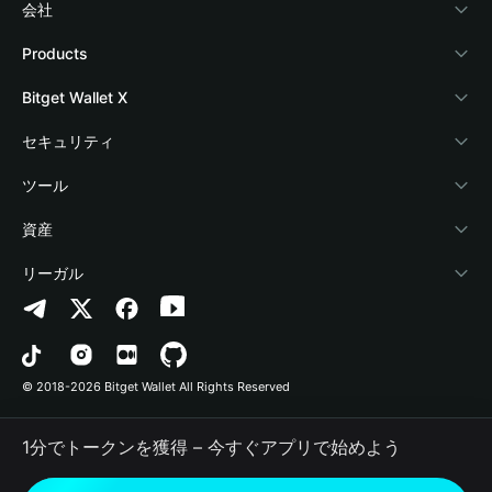
会社
Bitget Walletについて
Products
ブログ
Crypto Card
Bitget Wallet X
アカデミー
Stablecoin Earn
デベロッパー
セキュリティ
暗号資産ニュース
Payfi Crypto
ウォレットを接続
保護基金
ツール
Help Center
Crypto Swap API
Bitget Wallet Pay
セキュリティ技術
暗号資産を購入
資産
お問い合わせ
Altcoin Season Index
プロジェクトを掲載
認証検出
Arbitrum
リーガル
ブランドリソース
Prediction Markets
コントラクト検出
Avalanche
プライバシーポリシー
キャリア
DApp
一括送金
Bitcoin
利用規約
© 2018-2026 Bitget Wallet All Rights Reserved
公式チャンネル認証
Trade
BNB Chain
Risk Disclosure
1分でトークンを獲得 – 今すぐアプリで始めよう
RWA
Polygon