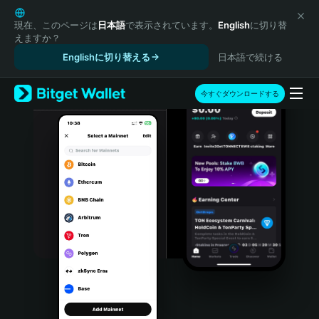
English
日本語
現在、このページは
日本語
で表示されています。
English
に切り替
えますか？
Tiếng Việt
Englishに切り替える
日本語で続ける
Русский
Español (Latinoamérica)
Türkçe
今すぐダウンロードする
Italiano
Français
Deutsch
简体中文
繁體中文
Português (Portugal)
Bahasa Indonesia
ภาษาไทย
हिन्दी
বাংলা
Español
Português (Brasil)
Español (Argentina)