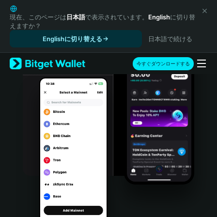
English
日本語
現在、このページは
日本語
で表示されています。
English
に切り替
えますか？
Tiếng Việt
Englishに切り替える
日本語で続ける
Русский
Español (Latinoamérica)
Türkçe
今すぐダウンロードする
Italiano
Français
Deutsch
简体中文
繁體中文
Português (Portugal)
Bahasa Indonesia
ภาษาไทย
हिन्दी
বাংলা
Español
Português (Brasil)
Español (Argentina)