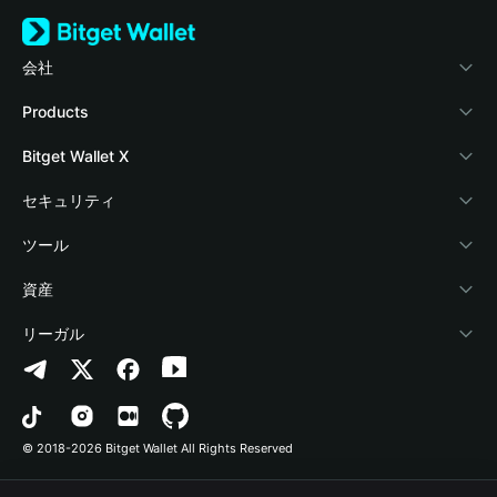
会社
Bitget Walletについて
Products
ブログ
Crypto Card
Bitget Wallet X
アカデミー
Stablecoin Earn
デベロッパー
セキュリティ
暗号資産ニュース
Payfi Crypto
ウォレットを接続
保護基金
ツール
Help Center
Crypto Swap API
Bitget Wallet Pay
セキュリティ技術
暗号資産を購入
資産
お問い合わせ
Altcoin Season Index
プロジェクトを掲載
認証検出
Arbitrum
リーガル
ブランドリソース
Prediction Markets
コントラクト検出
Avalanche
プライバシーポリシー
キャリア
DApp
一括送金
Bitcoin
利用規約
© 2018-2026 Bitget Wallet All Rights Reserved
公式チャンネル認証
Trade
BNB Chain
Risk Disclosure