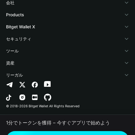
会社
Bitget Walletについて
Products
ブログ
Crypto Card
Bitget Wallet X
アカデミー
Stablecoin Earn
デベロッパー
セキュリティ
暗号資産ニュース
Payfi Crypto
ウォレットを接続
保護基金
ツール
Help Center
Crypto Swap API
Bitget Wallet Pay
セキュリティ技術
暗号資産を購入
資産
お問い合わせ
Altcoin Season Index
プロジェクトを掲載
認証検出
Arbitrum
リーガル
ブランドリソース
Prediction Markets
コントラクト検出
Avalanche
プライバシーポリシー
キャリア
DApp
一括送金
Bitcoin
利用規約
© 2018-2026 Bitget Wallet All Rights Reserved
公式チャンネル認証
Trade
BNB Chain
Risk Disclosure
1分でトークンを獲得 – 今すぐアプリで始めよう
RWA
Polygon