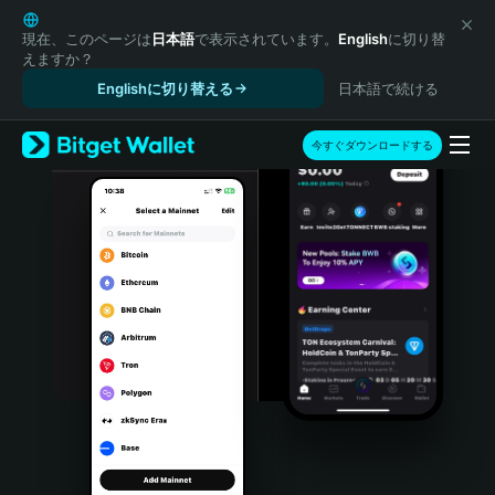
English
日本語
現在、このページは
日本語
で表示されています。
English
に切り替
えますか？
Tiếng Việt
Englishに切り替える
日本語で続ける
Русский
Español (Latinoamérica)
Türkçe
今すぐダウンロードする
Italiano
Français
Deutsch
简体中文
繁體中文
Português (Portugal)
Bahasa Indonesia
ภาษาไทย
हिन्दी
বাংলা
Español
Português (Brasil)
Español (Argentina)